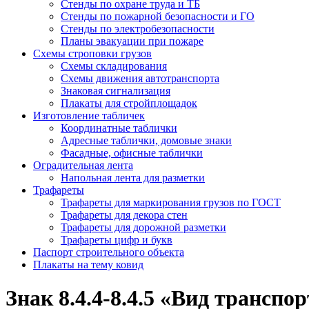
Стенды по охране труда и ТБ
Стенды по пожарной безопасности и ГО
Стенды по электробезопасности
Планы эвакуации при пожаре
Схемы строповки грузов
Схемы складирования
Схемы движения автотранспорта
Знаковая сигнализация
Плакаты для стройплощадок
Изготовление табличек
Координатные таблички
Адресные таблички, домовые знаки
Фасадные, офисные таблички
Оградительная лента
Напольная лента для разметки
Трафареты
Трафареты для маркирования грузов по ГОСТ
Трафареты для декора стен
Трафареты для дорожной разметки
Трафареты цифр и букв
Паспорт строительного объекта
Плакаты на тему ковид
Знак 8.4.4-8.4.5 «Вид транспо