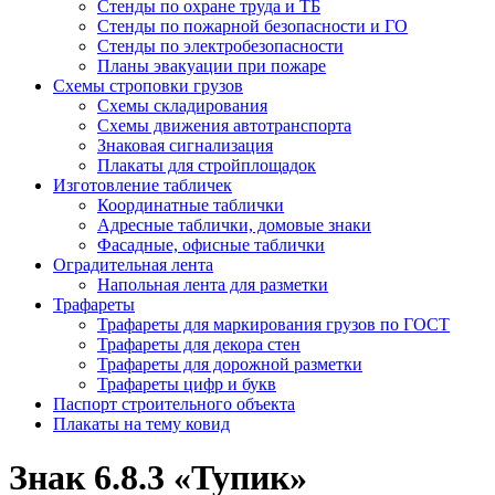
Стенды по охране труда и ТБ
Стенды по пожарной безопасности и ГО
Стенды по электробезопасности
Планы эвакуации при пожаре
Схемы строповки грузов
Схемы складирования
Схемы движения автотранспорта
Знаковая сигнализация
Плакаты для стройплощадок
Изготовление табличек
Координатные таблички
Адресные таблички, домовые знаки
Фасадные, офисные таблички
Оградительная лента
Напольная лента для разметки
Трафареты
Трафареты для маркирования грузов по ГОСТ
Трафареты для декора стен
Трафареты для дорожной разметки
Трафареты цифр и букв
Паспорт строительного объекта
Плакаты на тему ковид
Знак 6.8.3 «Тупик»