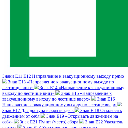
Знаки Е11 Е12 Направление к эвакуационному выходу прямо
Знак E13 «Направление к эвакуационному выходу по
лестнице вниз»
Знак E14 «Направление к эвакуационному
выходу по лестнице вниз»
Знак E15 «Направление к
эвакуационному выходу по лестнице вверх»
Знак Е16
Направление к эвакуационному выходу по лестице вверх
Знак Е17 Для доступа вскрыть здесь
Знак Е 18 Открывать
движением от себя
Знак E19 «Открывать движением на
себя»
Знак Е21 Пункт (место) сбора
Знак Е22 Указатель
выхода
Знак Е23 Указатель запасного выхода