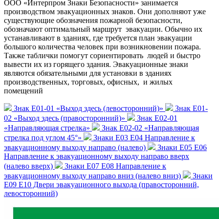
ООО «Интерпром Знаки Безопасности» занимается
производством эвакуационных знаков. Они дополняют уже
существующие обозначения пожарной безопасности,
обозначают оптимальный маршрут эвакуации. Обычно их
устанавливают в зданиях, где требуется план эвакуации
большого количества человек при возникновении пожара.
Также таблички помогут сориентировать людей и быстро
вывести их из горящего здания. Эвакуационные знаки
являются обязательными для установки в зданиях
производственных, торговых, офисных, и жилых
помещений
Знак E01-01 «Выход здесь (левосторонний)»
Знак E01-
02 «Выход здесь (правосторонний)»
Знак E02-01
«Направляющая стрелка»
Знак E02-02 «Направляющая
стрелка под углом 45°»
Знаки Е03 Е04 Направление к
эвакуационному выходу направо (налево)
Знаки Е05 Е06
Направление к эвакуационному выходу направо вверх
(налево вверх)
Знаки Е07 Е08 Направление к
эвакуационному выходу направо вниз (налево вниз)
Знаки
Е09 Е10 Двери эвакуационного выхода (правосторонний,
левосторонний)