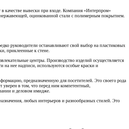
т в качестве вывески при входе. Компания «Интерпром»
й, нержавеющей, оцинкованной стали с полимерным покрытием.
едко руководители останавливают свой выбор на пластиковых
и, приклеенные к стене.
азвлекательные центры. Производство изделий осуществляется
и на нее надписи, используются особые краски и
нформацию, предназначенную для посетителей. Это своего рода
т уверен в том, что перед ним компетентный,
пании и деловом имидже.
азначения, любых интерьеров и разнообразных стилей. Это