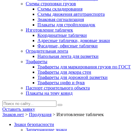
Схемы строповки грузов
Схемы складирования
Схемы движения автотранспорта
Знаковая сигнализация
Плакаты для стройплощадок
Изготовление табличек
Координатные таблички
Адресные таблички, домовые знаки
Фасадные, офисные таблички
Оградительная лента
Напольная лента для разметки
Трафареты
Трафареты для маркирования грузов по ГОСТ
Трафареты для декора стен
Трафареты для дорожной разметки
Трафареты цифр и букв
Паспорт строительного объекта
Плакаты на тему ковид
Оставить заявку
Знаков.нет
>
Продукция
>
Изготовление табличек
Знаки безопасности
Запрещающие знаки