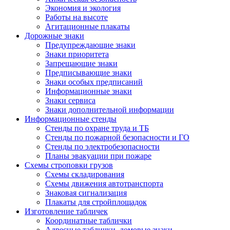
Экономия и экология
Работы на высоте
Агитационные плакаты
Дорожные знаки
Предупреждающие знаки
Знаки приоритета
Запрещающие знаки
Предписывающие знаки
Знаки особых предписаний
Информационные знаки
Знаки сервиса
Знаки дополнительной информации
Информационные стенды
Стенды по охране труда и ТБ
Стенды по пожарной безопасности и ГО
Стенды по электробезопасности
Планы эвакуации при пожаре
Схемы строповки грузов
Схемы складирования
Схемы движения автотранспорта
Знаковая сигнализация
Плакаты для стройплощадок
Изготовление табличек
Координатные таблички
Адресные таблички, домовые знаки