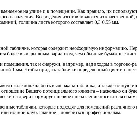
рименяемое на улице и в помещении. Как правило, их использую
ного назначения. Все изделия изготавливаются из качественно
юминий, толщина листа которого составляет 0,3-0,55 мм.
сной табличке, которая содержит необходимую информацию. Нер
яются более выигрышным вариантом, чем обычные бумажные листк
и помещения, так и снаружи, например, над входом в торгово-р
иной 1 мм. Чтобы придать табличке определенный цвет и нанест
каком стиле должна быть выдержана табличка, а также точную и
 отношение Вашего потенциального клиента – насколько он буде
ски на двери формирует первое впечатление посетителя о ком
енные таблички, которые подходят для помещений различного н
е или ночной клуб. Главное – довериться профессионалам.