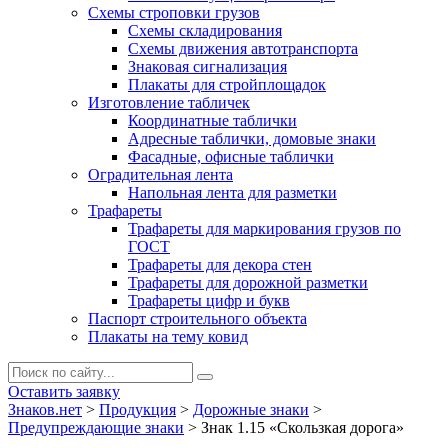
Схемы строповки грузов
Схемы складирования
Схемы движения автотранспорта
Знаковая сигнализация
Плакаты для стройплощадок
Изготовление табличек
Координатные таблички
Адресные таблички, домовые знаки
Фасадные, офисные таблички
Оградительная лента
Напольная лента для разметки
Трафареты
Трафареты для маркирования грузов по
ГОСТ
Трафареты для декора стен
Трафареты для дорожной разметки
Трафареты цифр и букв
Паспорт строительного объекта
Плакаты на тему ковид
Оставить заявку
Знаков.нет
>
Продукция
>
Дорожные знаки
>
Предупреждающие знаки
>
Знак 1.15 «Скользкая дорога»