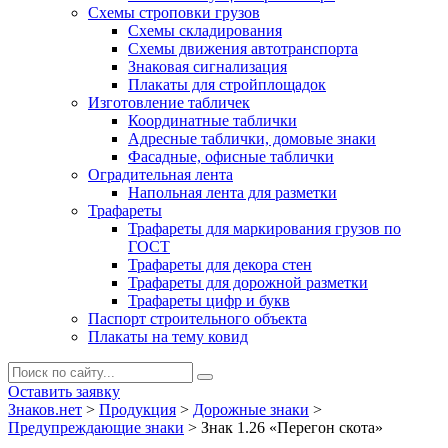
Схемы строповки грузов
Схемы складирования
Схемы движения автотранспорта
Знаковая сигнализация
Плакаты для стройплощадок
Изготовление табличек
Координатные таблички
Адресные таблички, домовые знаки
Фасадные, офисные таблички
Оградительная лента
Напольная лента для разметки
Трафареты
Трафареты для маркирования грузов по
ГОСТ
Трафареты для декора стен
Трафареты для дорожной разметки
Трафареты цифр и букв
Паспорт строительного объекта
Плакаты на тему ковид
Оставить заявку
Знаков.нет
>
Продукция
>
Дорожные знаки
>
Предупреждающие знаки
>
Знак 1.26 «Перегон скота»