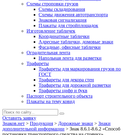
Схемы строповки грузов
Схемы складирования
Схемы движения автотранспорта
Знаковая сигнализация
Плакаты для стройплощадок
Изготовление табличек
Координатные таблички
Адресные таблички, домовые знаки
Фасадные, офисные таблички
Оградительная лента
Напольная лента для разметки
Трафареты
Трафареты для маркирования грузов по
ГОСТ
Трафареты для декора стен
Трафареты для дорожной разметки
Трафареты цифр и букв
Паспорт строительного объекта
Плакаты на тему ковид
Оставить заявку
Знаков.нет
>
Продукция
>
Дорожные знаки
>
Знаки
дополнительной информации
>
Знак 8.6.1-8.6.2 «Способ
постановки транспортного средства на стоянку»