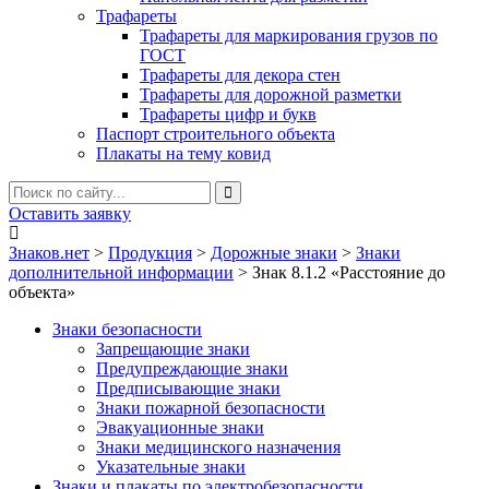
Трафареты
Трафареты для маркирования грузов по
ГОСТ
Трафареты для декора стен
Трафареты для дорожной разметки
Трафареты цифр и букв
Паспорт строительного объекта
Плакаты на тему ковид
Оставить заявку
Знаков.нет
>
Продукция
>
Дорожные знаки
>
Знаки
дополнительной информации
>
Знак 8.1.2 «Расстояние до
объекта»
Знаки безопасности
Запрещающие знаки
Предупреждающие знаки
Предписывающие знаки
Знаки пожарной безопасности
Эвакуационные знаки
Знаки медицинского назначения
Указательные знаки
Знаки и плакаты по электробезопасности