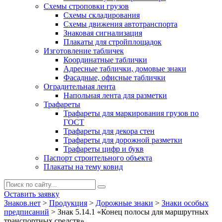
Схемы строповки грузов
Схемы складирования
Схемы движения автотранспорта
Знаковая сигнализация
Плакаты для стройплощадок
Изготовление табличек
Координатные таблички
Адресные таблички, домовые знаки
Фасадные, офисные таблички
Оградительная лента
Напольная лента для разметки
Трафареты
Трафареты для маркирования грузов по
ГОСТ
Трафареты для декора стен
Трафареты для дорожной разметки
Трафареты цифр и букв
Паспорт строительного объекта
Плакаты на тему ковид
Оставить заявку
Знаков.нет
>
Продукция
>
Дорожные знаки
>
Знаки особых
предписаний
>
Знак 5.14.1 «Конец полосы для маршрутных
транспортных средств»