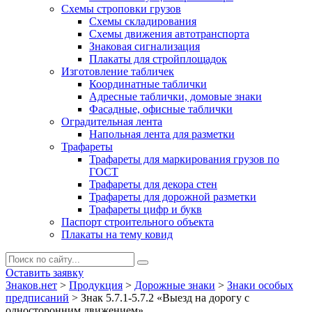
Схемы строповки грузов
Схемы складирования
Схемы движения автотранспорта
Знаковая сигнализация
Плакаты для стройплощадок
Изготовление табличек
Координатные таблички
Адресные таблички, домовые знаки
Фасадные, офисные таблички
Оградительная лента
Напольная лента для разметки
Трафареты
Трафареты для маркирования грузов по
ГОСТ
Трафареты для декора стен
Трафареты для дорожной разметки
Трафареты цифр и букв
Паспорт строительного объекта
Плакаты на тему ковид
Оставить заявку
Знаков.нет
>
Продукция
>
Дорожные знаки
>
Знаки особых
предписаний
>
Знак 5.7.1-5.7.2 «Выезд на дорогу с
односторонним движением»