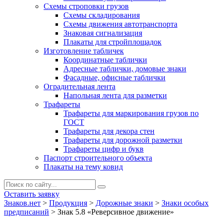
Схемы строповки грузов
Схемы складирования
Схемы движения автотранспорта
Знаковая сигнализация
Плакаты для стройплощадок
Изготовление табличек
Координатные таблички
Адресные таблички, домовые знаки
Фасадные, офисные таблички
Оградительная лента
Напольная лента для разметки
Трафареты
Трафареты для маркирования грузов по
ГОСТ
Трафареты для декора стен
Трафареты для дорожной разметки
Трафареты цифр и букв
Паспорт строительного объекта
Плакаты на тему ковид
Оставить заявку
Знаков.нет
>
Продукция
>
Дорожные знаки
>
Знаки особых
предписаний
>
Знак 5.8 «Реверсивное движение»