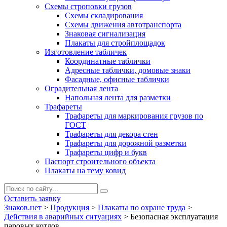
Схемы строповки грузов
Схемы складирования
Схемы движения автотранспорта
Знаковая сигнализация
Плакаты для стройплощадок
Изготовление табличек
Координатные таблички
Адресные таблички, домовые знаки
Фасадные, офисные таблички
Оградительная лента
Напольная лента для разметки
Трафареты
Трафареты для маркирования грузов по
ГОСТ
Трафареты для декора стен
Трафареты для дорожной разметки
Трафареты цифр и букв
Паспорт строительного объекта
Плакаты на тему ковид
Оставить заявку
Знаков.нет
>
Продукция
>
Плакаты по охране труда
>
Действия в аварийных ситуациях
>
Безопасная эксплуатация
паровых котлов