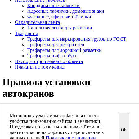
Координатные таблички
Адресные таблички, домовые знаки
Фасадные, офисные таблички
Оградительная лента
Напольная лента для разметки
Трафареты
Трафареты для маркирования грузов по ГОСТ
Трафареты для декора стен
Трафареты для дорожной разметки
Трафареты цифр и букв
Паспорт строительного объекта
Плакаты на тему ковид
Правила установки
автокранов
Мы используем файлы cookies для вашего
Знаков.нет
удобства пользования сайтом и аналитики.
Купить дорожные знаки в Санкт-Петербурге
Продолжая пользоваться нашим сайтом, вы
OK
Политика конфиденциальности
даёте согласие на обработку перечисленных
Пользовательское соглашение
данных в нашей
Политике в отношении