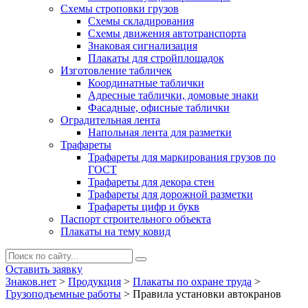
Схемы строповки грузов
Схемы складирования
Схемы движения автотранспорта
Знаковая сигнализация
Плакаты для стройплощадок
Изготовление табличек
Координатные таблички
Адресные таблички, домовые знаки
Фасадные, офисные таблички
Оградительная лента
Напольная лента для разметки
Трафареты
Трафареты для маркирования грузов по
ГОСТ
Трафареты для декора стен
Трафареты для дорожной разметки
Трафареты цифр и букв
Паспорт строительного объекта
Плакаты на тему ковид
Оставить заявку
Знаков.нет
>
Продукция
>
Плакаты по охране труда
>
Грузоподъемные работы
>
Правила установки автокранов