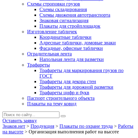
Схемы строповки грузов
Схемы складирования
Схемы движения автотранспорта
Знаковая сигнализация
Плакаты для стройплощадок
Изготовление табличек
Координатные таблички
Адресные таблички, домовые знаки
Фасадные, офисные таблички
Оградительная лента
Напольная лента для разметки
Трафареты
Трафареты для маркирования грузов по
ГОСТ
Трафареты для декора стен
Трафареты для дорожной разметки
Трафареты цифр и букв
Паспорт строительного объекта
Плакаты на тему ковид
Оставить заявку
Знаков.нет
>
Продукция
>
Плакаты по охране труда
>
Работы
на высоте
>
Организация выполнения работ на высоте