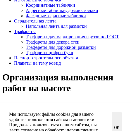
Координатные таблички
Адресные таблички, домовые знаки
Фасадные, офисные таблички
Оградительная лента
Напольная лента для разметки
Трафареты
Трафареты для маркирования грузов по ГОСТ
Трафареты для декора стен
Трафареты для дорожной разметки
Трафареты цифр и букв
Паспорт строительного объекта
Плакаты на тему ковид
Организация выполнения
работ на высоте
Мы используем файлы cookies для вашего
Знаков.нет
удобства пользования сайтом и аналитики.
Купить дорожные знаки в Санкт-Петербурге
Продолжая пользоваться нашим сайтом, вы
OK
Политика конфиденциальности
даёте согласие на обработку перечисленных