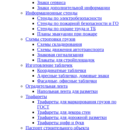
Знаки сервиса
Знаки дополнительной информации
Информационные стенды
Стенды по электробезопасности
Стенды по пожарной безопасности и ГО
Стенды по охране труда и ТБ
Планы эвакуации при пожаре
Схемы строповки грузов
Схемы складирования
Схемы движения автотранспорта
Знаковая сигнализация
Плакаты для стройплощадок
Изготовление табличек
Координатные таблички
Адресные таблички, домовые знаки
Фасадные, офисные таблички
Оградительная лента
Напольная лента для разметки
Трафареты
Трафареты для маркирования грузов по
ГОСТ
Трафареты для декора стен
Трафареты для дорожной разметки
Трафареты цифр и букв
Паспорт строительного объекта