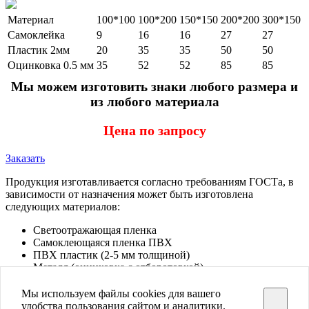
Материал
100*100
100*200
150*150
200*200
300*150
Самоклейка
9
16
16
27
27
Пластик 2мм
20
35
35
50
50
Оцинковка 0.5 мм
35
52
52
85
85
Мы можем изготовить знаки любого размера и
из любого материала
Цена по запросу
Заказать
Продукция изготавливается согласно требованиям ГОСТа, в
зависимости от назначения может быть изготовлена
следующих материалов:
Светоотражающая пленка
Самоклеющаяся пленка ПВХ
ПВХ пластик (2-5 мм толщиной)
Металл (оцинковка с отборотовкой)
Знаков.нет
Мы используем файлы cookies для вашего
Купить дорожные знаки в Санкт-Петербурге
удобства пользования сайтом и аналитики.