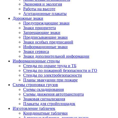
Экономия и экология
Работы на высоте
Агитационные плакаты
Дорожные знаки
Предупреждающие знаки
Знаки приоритета
Запрещающие знаки
Предписывающие знаки
Знаки особых предписаний
Информационные знаки
Знаки сервиса
Знаки дополнительной информации
Информационные стенды
Стенды по охране труда и ТБ
Стенды по пожарной безопасности и ГО
Стенды по электробезопасности
Планы эвакуации при пожаре
Схемы строповки грузов
Схемы складирования
Схемы движения автотранспорта
Знаковая сигнализация
Плакаты для стройплощадок
Изготовление табличек
Координатные таблички
Адресные таблички, домовые знаки