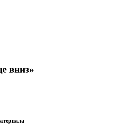
це вниз»
материала