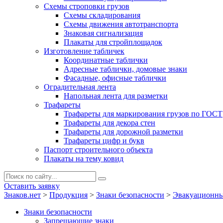
Схемы строповки грузов
Схемы складирования
Схемы движения автотранспорта
Знаковая сигнализация
Плакаты для стройплощадок
Изготовление табличек
Координатные таблички
Адресные таблички, домовые знаки
Фасадные, офисные таблички
Оградительная лента
Напольная лента для разметки
Трафареты
Трафареты для маркирования грузов по ГОСТ
Трафареты для декора стен
Трафареты для дорожной разметки
Трафареты цифр и букв
Паспорт строительного объекта
Плакаты на тему ковид
Оставить заявку
Знаков.нет
>
Продукция
>
Знаки безопасности
>
Эвакуационны
Знаки безопасности
Запрещающие знаки