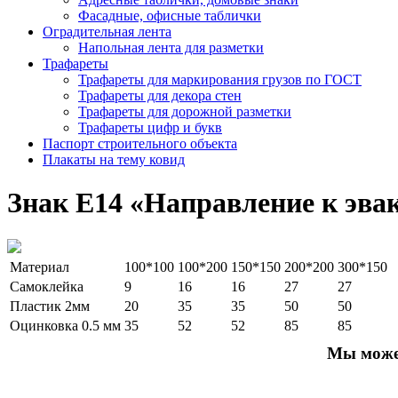
Фасадные, офисные таблички
Оградительная лента
Напольная лента для разметки
Трафареты
Трафареты для маркирования грузов по ГОСТ
Трафареты для декора стен
Трафареты для дорожной разметки
Трафареты цифр и букв
Паспорт строительного объекта
Плакаты на тему ковид
Знак E14 «Направление к эва
Материал
100*100
100*200
150*150
200*200
300*150
Самоклейка
9
16
16
27
27
Пластик 2мм
20
35
35
50
50
Оцинковка 0.5 мм
35
52
52
85
85
Мы можем