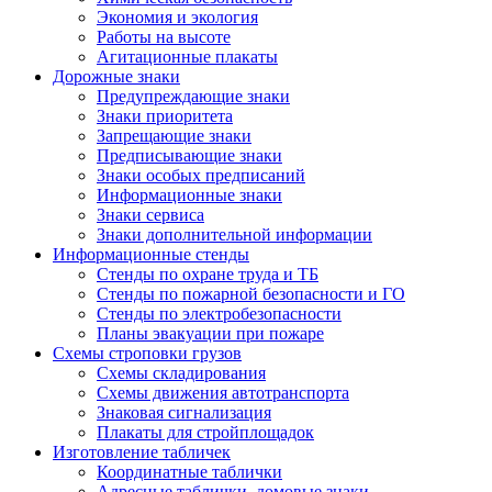
Экономия и экология
Работы на высоте
Агитационные плакаты
Дорожные знаки
Предупреждающие знаки
Знаки приоритета
Запрещающие знаки
Предписывающие знаки
Знаки особых предписаний
Информационные знаки
Знаки сервиса
Знаки дополнительной информации
Информационные стенды
Стенды по охране труда и ТБ
Стенды по пожарной безопасности и ГО
Стенды по электробезопасности
Планы эвакуации при пожаре
Схемы строповки грузов
Схемы складирования
Схемы движения автотранспорта
Знаковая сигнализация
Плакаты для стройплощадок
Изготовление табличек
Координатные таблички
Адресные таблички, домовые знаки