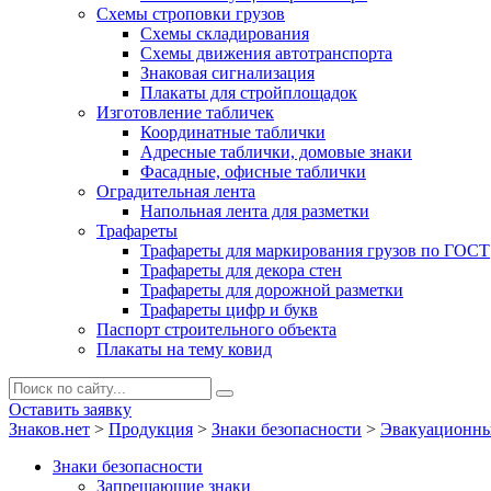
Схемы строповки грузов
Схемы складирования
Схемы движения автотранспорта
Знаковая сигнализация
Плакаты для стройплощадок
Изготовление табличек
Координатные таблички
Адресные таблички, домовые знаки
Фасадные, офисные таблички
Оградительная лента
Напольная лента для разметки
Трафареты
Трафареты для маркирования грузов по ГОСТ
Трафареты для декора стен
Трафареты для дорожной разметки
Трафареты цифр и букв
Паспорт строительного объекта
Плакаты на тему ковид
Оставить заявку
Знаков.нет
>
Продукция
>
Знаки безопасности
>
Эвакуационны
Знаки безопасности
Запрещающие знаки