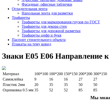
Фасадные, офисные таблички
Оградительная лента
Напольная лента для разметки
Трафареты
Трафареты для маркирования грузов по ГОСТ
Трафареты для декора стен
Трафареты для дорожной разметки
Трафареты цифр и букв
Паспорт строительного объекта
Плакаты на тему ковид
Знаки Е05 Е06 Направление к
Материал
100*100
100*200
150*150
200*200
300*150
Самоклейка
9
16
16
27
27
Пластик 2мм
20
35
35
50
50
Оцинковка 0.5 мм
35
52
52
85
85
Мы можем