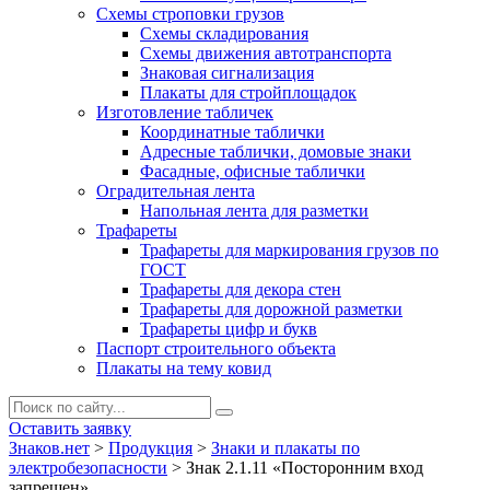
Схемы строповки грузов
Схемы складирования
Схемы движения автотранспорта
Знаковая сигнализация
Плакаты для стройплощадок
Изготовление табличек
Координатные таблички
Адресные таблички, домовые знаки
Фасадные, офисные таблички
Оградительная лента
Напольная лента для разметки
Трафареты
Трафареты для маркирования грузов по
ГОСТ
Трафареты для декора стен
Трафареты для дорожной разметки
Трафареты цифр и букв
Паспорт строительного объекта
Плакаты на тему ковид
Оставить заявку
Знаков.нет
>
Продукция
>
Знаки и плакаты по
электробезопасности
>
Знак 2.1.11 «Посторонним вход
запрещен»