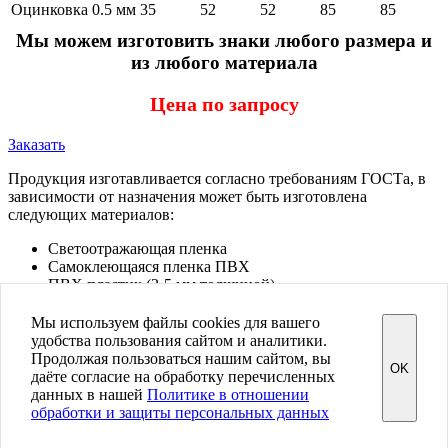
Оцинковка 0.5 мм
35
52
52
85
85
Мы можем изготовить знаки любого размера и
из любого материала
Цена по запросу
Заказать
Продукция изготавливается согласно требованиям ГОСТа, в
зависимости от назначения может быть изготовлена
следующих материалов:
Светоотражающая пленка
Самоклеющаяся пленка ПВХ
ПВХ пластик (2-5 мм толщиной)
Металл (оцинковка с отборотовкой)
Мы используем файлы cookies для вашего
Знаков.нет
удобства пользования сайтом и аналитики.
Купить дорожные знаки в Санкт-Петербурге
Продолжая пользоваться нашим сайтом, вы
OK
Политика конфиденциальности
даёте согласие на обработку перечисленных
Пользовательское соглашение
данных в нашей
Политике в отношении
обработки и защиты персональных данных
© 2005 - 2026